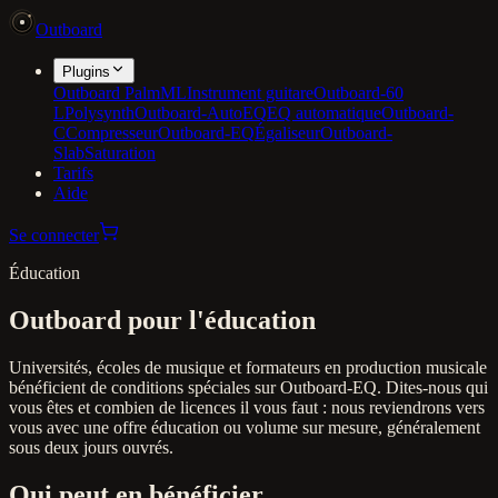
Outboard
Plugins
Outboard PalmML
Instrument guitare
Outboard-60
L
Polysynth
Outboard-AutoEQ
EQ automatique
Outboard-
C
Compresseur
Outboard-EQ
Égaliseur
Outboard-
Slab
Saturation
Tarifs
Aide
Se connecter
Éducation
Outboard pour l'éducation
Universités, écoles de musique et formateurs en production musicale
bénéficient de conditions spéciales sur Outboard-EQ. Dites-nous qui
vous êtes et combien de licences il vous faut : nous reviendrons vers
vous avec une offre éducation ou volume sur mesure, généralement
sous deux jours ouvrés.
Qui peut en bénéficier