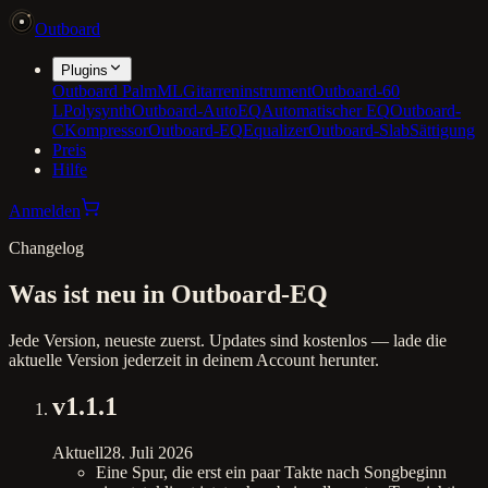
Outboard
Plugins
Outboard PalmML
Gitarreninstrument
Outboard-60
L
Polysynth
Outboard-AutoEQ
Automatischer EQ
Outboard-
C
Kompressor
Outboard-EQ
Equalizer
Outboard-Slab
Sättigung
Preis
Hilfe
Anmelden
Changelog
Was ist neu in Outboard-EQ
Jede Version, neueste zuerst. Updates sind kostenlos — lade die
aktuelle Version jederzeit in deinem Account herunter.
v
1.1.1
Aktuell
28. Juli 2026
Eine Spur, die erst ein paar Takte nach Songbeginn