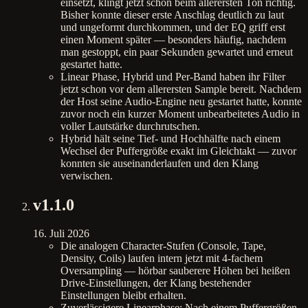
einsetzt, klingt jetzt schon beim allerersten Ton richtig.
Bisher konnte dieser erste Anschlag deutlich zu laut
und ungeformt durchkommen, und der EQ griff erst
einen Moment später — besonders häufig, nachdem
man gestoppt, ein paar Sekunden gewartet und erneut
gestartet hatte.
Linear Phase, Hybrid und Per-Band haben ihr Filter
jetzt schon vor dem allerersten Sample bereit. Nachdem
der Host seine Audio-Engine neu gestartet hatte, konnte
zuvor noch ein kurzer Moment unbearbeitetes Audio in
voller Lautstärke durchrutschen.
Hybrid hält seine Tief- und Hochhälfte nach einem
Wechsel der Puffergröße exakt im Gleichtakt — zuvor
konnten sie auseinanderlaufen und den Klang
verwischen.
v
1.1.0
16. Juli 2026
Die analogen Character-Stufen (Console, Tape,
Density, Coils) laufen intern jetzt mit 4-fachem
Oversampling — hörbar sauberere Höhen bei heißen
Drive-Einstellungen, der Klang bestehender
Einstellungen bleibt erhalten.
Zuverlässigere Linearphase: Nach einem Puffergrößen-