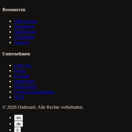
Ressourcen
Hilfe-Center
Installation
Aktivierung
Changelog
Support
Unternehmen
Über uns
Presse
Kontakt
Impressum
Datenschutz
Cookie-Einstellungen
AGB
© 2026 Outboard. Alle Rechte vorbehalten.
en
de
it