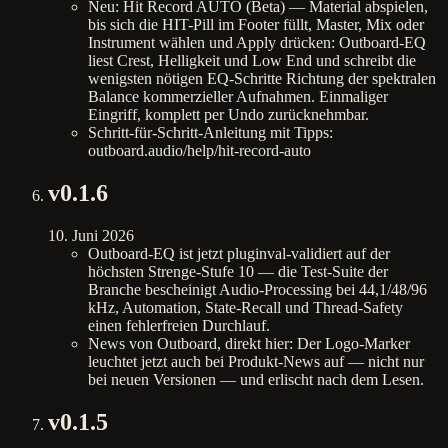
Neu: Hit Record AUTO (Beta) — Material abspielen,
bis sich die HIT-Pill im Footer füllt, Master, Mix oder
Instrument wählen und Apply drücken: Outboard-EQ
liest Crest, Helligkeit und Low End und schreibt die
wenigsten nötigen EQ-Schritte Richtung der spektralen
Balance kommerzieller Aufnahmen. Einmaliger
Eingriff, komplett per Undo zurücknehmbar.
Schritt-für-Schritt-Anleitung mit Tipps:
outboard.audio/help/hit-record-auto
v
0.1.6
10. Juni 2026
Outboard-EQ ist jetzt pluginval-validiert auf der
höchsten Strenge-Stufe 10 — die Test-Suite der
Branche bescheinigt Audio-Processing bei 44,1/48/96
kHz, Automation, State-Recall und Thread-Safety
einen fehlerfreien Durchlauf.
News von Outboard, direkt hier: Der Logo-Marker
leuchtet jetzt auch bei Produkt-News auf — nicht nur
bei neuen Versionen — und erlischt nach dem Lesen.
v
0.1.5