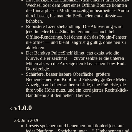
Wechsel oder dem Start eines Offline-Bounce konnten
die Linearphasen-Modi kurzzeitig unbearbeitetes Audio
durchlassen, bis man ein Bedienelement anfasste —
behoben.
Robustere Lizenzbehandlung: Die Aktivierung wird
jetzt in jeder Host-Situation erkannt — auch bei
Offline-Renderings, bei denen sich das Plugin-Fenster
nie öffnet — und bleibt langfristig gültig, ohne neu zu
aktivieren.
Der Bandtyp PultecShelf klingt jetzt exakt wie die
Kurve, die er zeichnet — zuvor senkte er die unteren
Mitten ab, wo die Anzeige den klassischen Low-End-
Boost zeigte.
Schärfere, besser lesbare Oberfläche: größere
Bedienelemente in Kopf- und Fußzeile, größere Meter-
Anzeigen auf einer sauberen Linie, eine Fußleiste, die
ihre volle Höhe nutzt, und ein korrigiertes Rechtsklick-
Bandmenü auf den hellen Themes.
v
1.0.0
23. Juni 2026
Presets speichern und benennen funktioniert jetzt auf
jeder Plattform: „Speichern unter…“, Umbenennen und