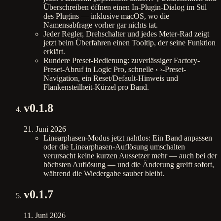
Überschreiben öffnen einen In-Plugin-Dialog im Stil
des Plugins — inklusive macOS, wo die
Namensabfrage vorher gar nichts tat.
Jeder Regler, Drehschalter und jedes Meter-Rad zeigt
jetzt beim Überfahren einen Tooltip, der seine Funktion
erklärt.
Rundere Preset-Bedienung: zuverlässiger Factory-
Preset-Abruf in Logic Pro, schnelle ‹ ›-Preset-
Navigation, ein Reset/Default-Hinweis und
Flankensteilheit-Kürzel pro Band.
v
0.1.8
21. Juni 2026
Linearphasen-Modus jetzt nahtlos: Ein Band anpassen
oder die Linearphasen-Auflösung umschalten
verursacht keine kurzen Aussetzer mehr — auch bei der
höchsten Auflösung — und die Änderung greift sofort,
während die Wiedergabe sauber bleibt.
v
0.1.7
11. Juni 2026