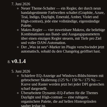
7. Juni 2026
Neuer Theme-Schalter — ein Regler, der durch neun
handabgestimmte Farbwelten schaltet (Graphite, Azure,
Teal, Indigo, Daylight, Emerald, Amber, Violet und
High-contrast), jede eine vollständige, eigenständige
Palette.
Makro-Regler — vier zuweisbare Makros, die beliebige
Kombinationen aus Band- und Ausgangsparametern
über einen einzigen Regler steuern, mit Tiefe pro Ziel
und voller DAW-Automation.
Der „Was ist neu“-Marker im Plugin verschwindet jetzt
automatisch, sobald du den Changelog geöffnet hast.
v
0.1.4
5. Juni 2026
Schärfere EQ-Anzeige auf Windows-Bildschirmen mit
gebrochener Skalierung (125 % / 150 % / 175 %) —
Kurve und Raster werden jetzt bei jeder DPI gestochen
scharf dargestellt.
Überarbeitete Dynamic-EQ-Farben für die Themes
Daylight und High-contrast — eine ruhigere,
organischere Palette, die auf hellen Hintergründen
sauber lesbar ist.