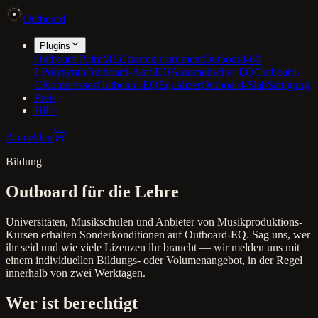
Outboard
Plugins
Outboard PalmML
Gitarreninstrument
Outboard-60
L
Polysynth
Outboard-AutoEQ
Automatischer EQ
Outboard-
C
Kompressor
Outboard-EQ
Equalizer
Outboard-Slab
Sättigung
Preis
Hilfe
Anmelden
Bildung
Outboard für die Lehre
Universitäten, Musikschulen und Anbieter von Musikproduktions-
Kursen erhalten Sonderkonditionen auf Outboard-EQ. Sag uns, wer
ihr seid und wie viele Lizenzen ihr braucht — wir melden uns mit
einem individuellen Bildungs- oder Volumenangebot, in der Regel
innerhalb von zwei Werktagen.
Wer ist berechtigt