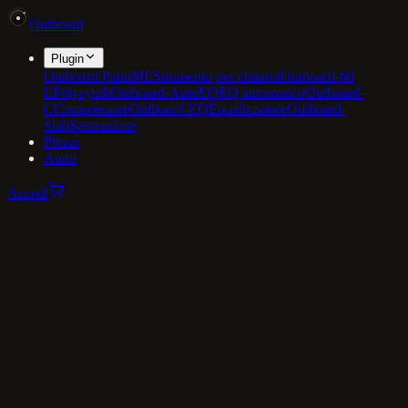
Outboard
Plugin
Outboard PalmML
Strumento per chitarra
Outboard-60
L
Polysynth
Outboard-AutoEQ
EQ automatico
Outboard-
C
Compressore
Outboard-EQ
Equalizzatore
Outboard-
Slab
Saturazione
Prezzi
Aiuto
Accedi