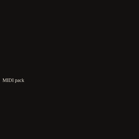
Aggiungi il bundle al carrello
€199
€371
Aggiungi il bundle al carrello
MIDI pack