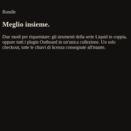
Windows & macOS · VST3, AU & CLAP
Bundle
Meglio insieme.
Due modi per risparmiare: gli strumenti della serie Liquid in coppia,
oppure tutti i plugin Outboard in un'unica collezione. Un solo
checkout, tutte le chiavi di licenza consegnate all'istante.
€90
€130