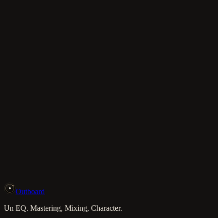
Melodie lead
122
Bassi
122
Accordi
122
Pads
88
Plucks
77
Ear candy
77
Accordi di pianoforte
66
Keys
55
Stabs
53
Riff di chitarra
20
Ostinati di chitarra
18
Tempo
68–130 BPM
Tonalità
21 maggiori e minori
Formato
Standard MIDI · 480 PPQ
Acquista €12
Aggiungi al carrello
Outboard
Un EQ. Mastering, Mixing, Character.