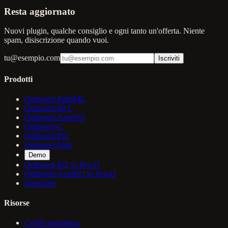
Resta aggiornato
Nuovi plugin, qualche consiglio e ogni tanto un'offerta. Niente
spam, disiscrizione quando vuoi.
tu@esempio.com
Iscriviti
Prodotti
Outboard PalmML
Outboard-60 L
Outboard-AutoEQ
Outboard-C
Outboard-EQ
Outboard-Slab
Demo
Outboard-EQ vs Pro-Q
Outboard-AutoEQ vs Pro-Q
Istruzione
Risorse
Centro assistenza