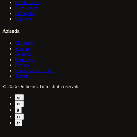
Installazione
Attivazione
Changelog
Supporto
Azienda
Chi siamo
Stampa
Contatto
Note legali
Privacy
Impostazioni cookie
Termini
© 2026 Outboard. Tutti i diritti riservati.
en
de
it
es
fr