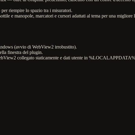
per riempire lo spazio tra i misuratori.
sottile e manopole, marcatori e cursori adattati al tema per una migliore l
indows (avvio di WebView2 irrobustito).
lla finestra del plugin.
r WebView2 collegato staticamente e dati utente in %LOCALAPPDATA%