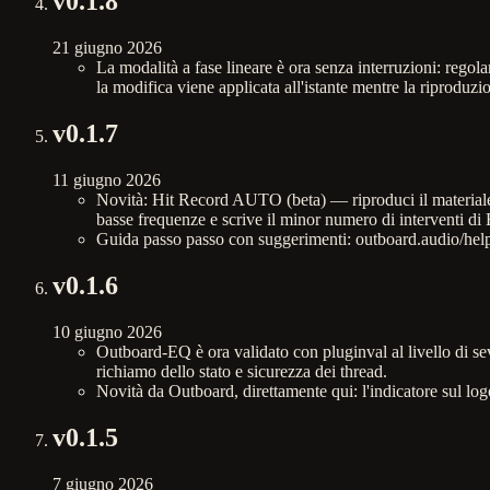
v
0.1.8
21 giugno 2026
La modalità a fase lineare è ora senza interruzioni: rego
la modifica viene applicata all'istante mentre la riproduzio
v
0.1.7
11 giugno 2026
Novità: Hit Record AUTO (beta) — riproduci il materiale 
basse frequenze e scrive il minor numero di interventi di
Guida passo passo con suggerimenti: outboard.audio/help
v
0.1.6
10 giugno 2026
Outboard-EQ è ora validato con pluginval al livello di se
richiamo dello stato e sicurezza dei thread.
Novità da Outboard, direttamente qui: l'indicatore sul log
v
0.1.5
7 giugno 2026