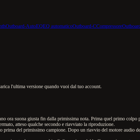
nth
Outboard-AutoEQ
EQ automatico
Outboard-C
Compressore
Outboar
arica l'ultima versione quando vuoi dal tuo account.
rano ora suona giusta fin dalla primissima nota. Prima quel primo colpo 
ermato, atteso qualche secondo e riavviato la riproduzione.
to prima del primissimo campione. Dopo un riavvio del motore audio del