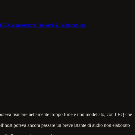
d-EQ
Equalizzatore
Outboard-Slab
Saturazione
poteva risultare nettamente troppo forte e non modellato, con l’EQ che
l’host poteva ancora passare un breve istante di audio non elaborato