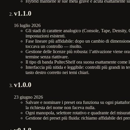
Hybrid mantiene le sue metà grave e acuta esattamente si
v
1.1.0
16 luglio 2026
Gli stadi di carattere analogico (Console, Tape, Density
impostazioni esistenti.
Fase lineare più affidabile: dopo un cambio di dimensione
toccava un controllo — risolto.
Gestione delle licenze più robusta: l’attivazione viene ora
termine senza riattivare.
Il tipo di banda PultecShelf ora suona esattamente come l
Interfaccia più nitida e leggibile: controlli più grandi in t
tasto destro corretto nei temi chiari.
v
1.0.0
23 giugno 2026
Salvare e nominare i preset ora funziona su ogni piattaf
la richiesta del nome non faceva nulla.
Ogni manopola, selettore rotativo e quadrante del misura
Gestione dei preset più fluida: richiamo affidabile dei pre