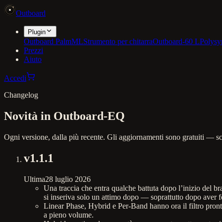
Outboard
Plugin
Outboard PalmML
Strumento per chitarra
Outboard-60 L
Polysy
Prezzi
Aiuto
Accedi
Changelog
Novità in Outboard-EQ
Ogni versione, dalla più recente. Gli aggiornamenti sono gratuiti — sc
v
1.1.1
Ultima
28 luglio 2026
Una traccia che entra qualche battuta dopo l’inizio del b
si inseriva solo un attimo dopo — soprattutto dopo aver f
Linear Phase, Hybrid e Per-Band hanno ora il filtro pron
a pieno volume.