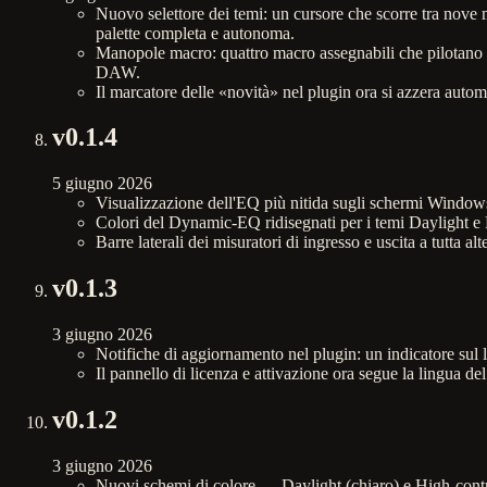
Nuovo selettore dei temi: un cursore che scorre tra nove
palette completa e autonoma.
Manopole macro: quattro macro assegnabili che pilotano q
DAW.
Il marcatore delle «novità» nel plugin ora si azzera auto
v
0.1.4
5 giugno 2026
Visualizzazione dell'EQ più nitida sugli schermi Window
Colori del Dynamic-EQ ridisegnati per i temi Daylight e H
Barre laterali dei misuratori di ingresso e uscita a tutta a
v
0.1.3
3 giugno 2026
Notifiche di aggiornamento nel plugin: un indicatore su
Il pannello di licenza e attivazione ora segue la lingua del
v
0.1.2
3 giugno 2026
Nuovi schemi di colore — Daylight (chiaro) e High-contras