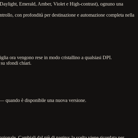
, Daylight, Emerald, Amber, Violet e High-contrast), ognuno una
ntrollo, con profondità per destinazione e automazione completa nella
lia ora vengono rese in modo cristallino a qualsiasi DPI.
su sfondi chiari.
W — quando è disponibile una nuova versione.
ionale. Cambiali dal piè di pagina; la scelta viene ricordata per