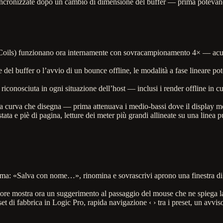
ncronizzate dopo un cambio di dimensione del buffer — prima potevano d
, Coils) funzionano ora internamente con sovracampionamento 4× — acuti
 del buffer o l’avvio di un bounce offline, le modalità a fase lineare p
 riconosciuta in ogni situazione dell’host — inclusi i render offline in c
a curva che disegna — prima attenuava i medio-bassi dove il display mos
estata e piè di pagina, letture dei meter più grandi allineate su una linea 
orma: «Salva con nome…», rinomina e sovrascrivi aprono una finestra di
tore mostra ora un suggerimento al passaggio del mouse che ne spiega l
set di fabbrica in Logic Pro, rapida navigazione ‹ › tra i preset, un avv