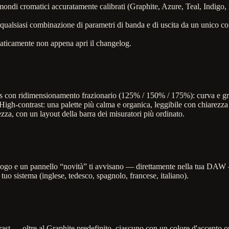
 mondi cromatici accuratamente calibrati (Graphite, Azure, Teal, Indigo
ualsiasi combinazione di parametri di banda e di uscita da un unico co
maticamente non appena apri il changelog.
s con ridimensionamento frazionario (125% / 150% / 175%): curva e grig
igh-contrast: una palette più calma e organica, leggibile con chiarezza 
ltezza, con un layout della barra dei misuratori più ordinato.
l logo e un pannello “novità” ti avvisano — direttamente nella tua DA
 tuo sistema (inglese, tedesco, spagnolo, francese, italiano).
t — oltre al Graphite predefinito, ciascuno con un colore d'accento opz