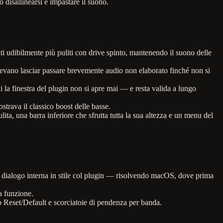
isallinearsi e impastare il suono.
 udibilmente più puliti con drive spinto, mantenendo il suono delle
otevano lasciar passare brevemente audio non elaborato finché non si
ui la finestra del plugin non si apre mai — e resta valida a lungo
trava il classico boost delle basse.
pulita, una barra inferiore che sfrutta tutta la sua altezza e un menu del
 dialogo interna in stile col plugin — risolvendo macOS, dove prima
a funzione.
iso Reset/Default e scorciatoie di pendenza per banda.